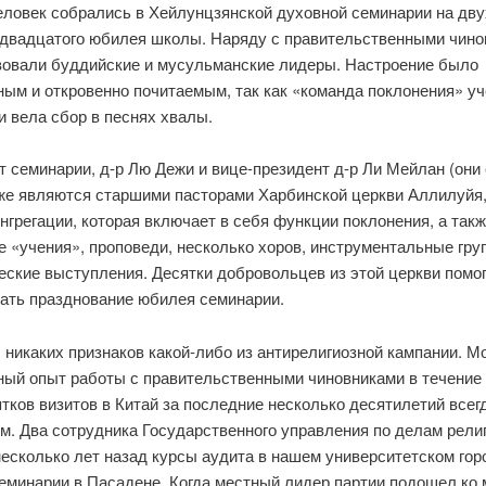
еловек собрались в Хейлунцзянской духовной семинарии на дв
 двадцатого юбилея школы. Наряду с правительственными чин
вовали буддийские и мусульманские лидеры. Настроение было
ным и откровенно почитаемым, так как «команда поклонения» у
 вела сбор в песнях хвалы.
 семинарии, д-р Лю Дежи и вице-президент д-р Ли Мейлан (они
кже являются старшими пасторами Харбинской церкви Аллилуйя,
нгрегации, которая включает в себя функции поклонения, а так
 «учения», проповеди, несколько хоров, инструментальные гру
еские выступления. Десятки добровольцев из этой церкви помо
вать празднование юбилея семинарии.
 никаких признаков какой-либо из антирелигиозной кампании. М
ный опыт работы с правительственными чиновниками в течение
тков визитов в Китай за последние несколько десятилетий всег
м. Два сотрудника Государственного управления по делам рели
есколько лет назад курсы аудита в нашем университетском гор
еминарии в Пасадене. Когда местный лидер партии подошел ко 