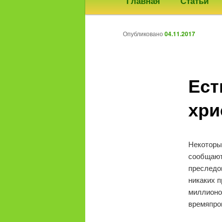
Главная
Статьи
меню
к
Опубликовано
04.11.2017
основному
содержимому
Ест
хри
Некоторы
сообщают
преследов
никаких п
миллионо
времяпро