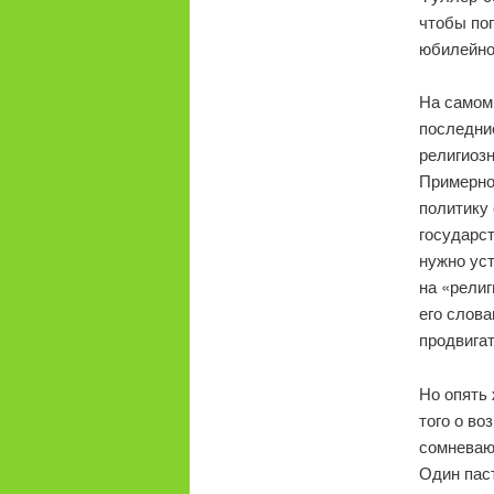
чтобы по
юбилейном
На самом
последние
религиозн
Примерно
политику 
государст
нужно уст
на «религ
его слова
продвига
Но опять 
того о во
сомневаюс
Один паст