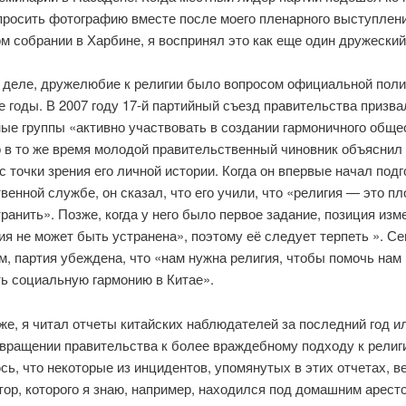
просить фотографию вместе после моего пленарного выступлени
 собрании в Харбине, я воспринял это как еще один дружеский
 деле, дружелюбие к религии было вопросом официальной поли
 годы. В 2007 году 17-й партийный съезд правительства призва
ые группы «активно участвовать в создании гармоничного обще
 в то же время молодой правительственный чиновник объяснил 
с точки зрения его личной истории. Когда он впервые начал подг
венной службе, он сказал, что его учили, что «религия — это пло
ранить». Позже, когда у него было первое задание, позиция из
ия не может быть устранена», поэтому её следует терпеть ». Се
м, партия убеждена, что «нам нужна религия, чтобы помочь нам
ть социальную гармонию в Китае».
же, я читал отчеты китайских наблюдателей за последний год и
звращении правительства к более враждебному подходу к религи
ь, что некоторые из инцидентов, упомянутых в этих отчетах, в
ор, которого я знаю, например, находился под домашним арест