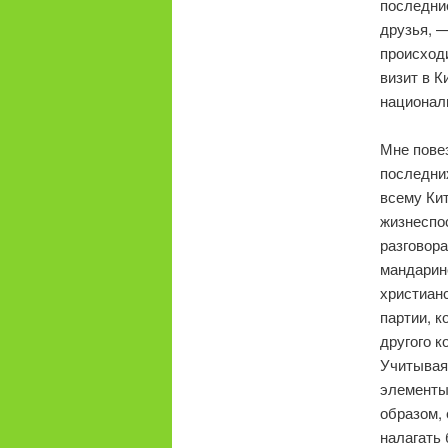
последни
друзья, —
происходи
визит в К
национал
Мне повез
последни
всему Кит
жизнеспо
разговор
мандарине
христианс
партии, к
другого к
Учитывая
элементы
образом, 
налагать