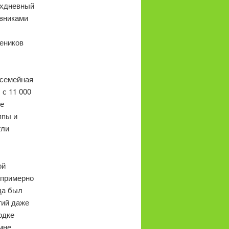
ухдневный
овниками
чеников
 семейная
 с 11 000
же
ппы и
гли
ой
 примерно
да был
гий даже
одке
мне,