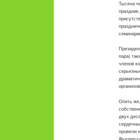
Тысяча ч
праздник
присутст
празднич
семинарии
Президент
пара) та
членов ко
серьезные
драматич
организо
Опять же,
собствен
двух деся
сердечны
провели н
Фуллер-с