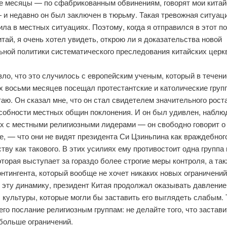
е месяцы — по сфабрикованным обвинениям, говорят мои китай
 и недавно он был заключен в тюрьму. Такая тревожная ситуац
ла в местных ситуациях. Поэтому, когда я отправился в этот п
итай, я очень хотел увидеть, открою ли я доказательства новой
ьной политики систематического преследования китайских церк
ло, что это случилось с европейским ученым, который в течени
х восьми месяцев посещал протестантские и католические груп
аю. Он сказал мне, что он стал свидетелем значительного рост
собности местных общин поклонения. И он был удивлен, наблю
ах с местными религиозными лидерами — он свободно говорит о
, — что они не видят президента Си Цзиньпина как враждебного
тву как такового. В этих усилиях ему противостоит одна группа
оторая выступает за гораздо более строгие меры контроля, а так
онтингента, который вообще не хочет никаких новых ограничений
 эту динамику, президент Китая продолжал оказывать давление
 культуры, которые могли бы заставить его выглядеть слабым. 
его послание религиозным группам: не делайте того, что застав
 больше ограничений.