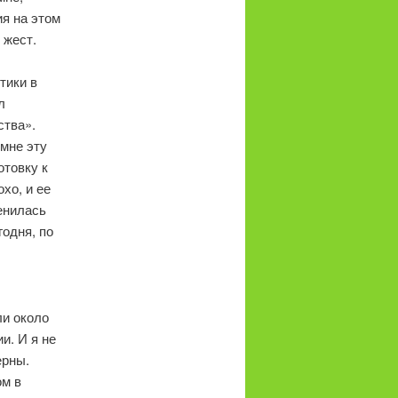
я на этом
 жест.
тики в
л
ства».
мне эту
отовку к
хо, и ее
менилась
годня, по
ли около
и. И я не
ерны.
ом в