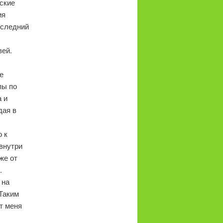
ские
ия
оследний
вей.
е
пы по
а и
дая в
 к
 внутри
же от
.
 на
Таким
ит меня