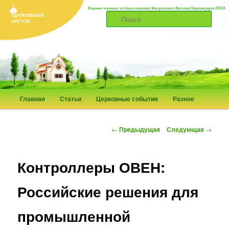
Поис
Церковный листок
Главное
Главная
Статьи
Церковные события
Разное
Перейти
меню
к
Навигация
←
Предыдущая
Следующая
→
по
основному
записям
Контроллеры ОВЕН:
содержимому
Российские решения для
промышленной