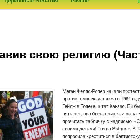
Церковные события
Разное
авив свою религию (Час
Меган Фелпс-Ропер начали протест
против гомосексуализма в 1991 год
Гейдж в Топеке, штат Канзас. Ей б
пять лет, она была слишком мала,
прочитать табличку с надписью: «
своими детьми! Геи на Rstrms». В 1
попросила креститься в баптистск