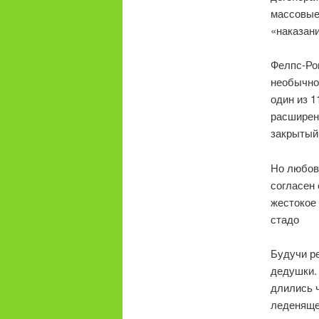
массовые 
«наказани
Фелпс-Роп
необычно
один из 1
расширен
закрытый
Но любовь
согласен 
жестокое 
стадо
Будучи р
дедушки. 
длились 
леденяще