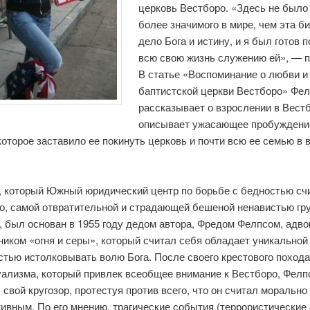
церковь Вестборо. «Здесь не было
более значимого в мире, чем эта би
дело Бога и истину, и я был готов 
всю свою жизнь служению ей», — п
В статье «Воспоминание о любви и
баптистской церкви Вестборо» Фе
рассказывает о взрослении в Вест
описывает ужасающее пробуждени
которое заставило ее покинуть церковь и почти всю ее семью в 
, который Южный юридический центр по борьбе с бедностью сч
о, самой отвратительной и страдающей бешеной ненавистью гру
 был основан в 1955 году дедом автора, Фредом Фелпсом, адво
иком «огня и серы», который считал себя обладает уникальной
тью истолковывать волю Бога. После своего крестового похода
уализма, который привлек всеобщее внимание к Вестборо, Фелп
свой кругозор, протестуя против всего, что он считал морально
ивным. По его мнению, трагические события (террористические 