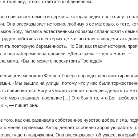
 в телешоу, чтобы ответить к обвинениям.
пер описывает семью и церковь, которая видит свою силу в пол
и. Она рассказывает историю, любимую ее матерью, о тете, ко
вызов Богу, пытаясь естественным образом спланировать семью
 трудом заботясь о шестерых детях, пытались «подсчитать дни
тить повторную беременность. Но Бог, как гласит история, пре
к, и она забеременела двойней. «Дело чрева — дело Бога», —
ла мама. «Вы не можете перехитрить Господа!»
ление для молодого Фелпса-Ропера оправдывало пикетировани
семьи. «Мы вышли на улицы, потому что у нас была торжествен
ть повиноваться Богу и умолять наших соседей сделать то же 
что мир ненавидел послание […] Это было то, что Бог требовал
х », — пишет она.
е того, как она развивала собственное чувство добра и зла, по
ось менее терпимым. Автор делает особенно хорошую работу, 
го растущего напряжения. Она рассказывает об ужасе, который 