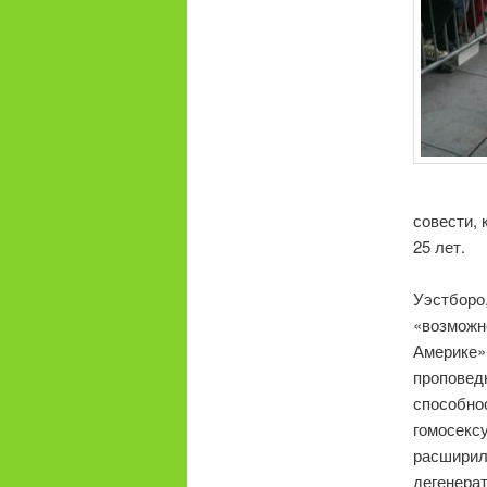
совести, 
25 лет.
Уэстборо
«возможн
Америке»,
проповедн
способнос
гомосекс
расширил 
дегенерат