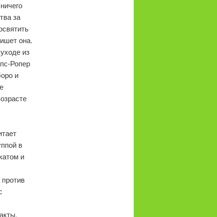
 ничего
тва за
посвятить
ишет она.
 уходе из
лпс-Ропер
боро и
е
возрасте
итает
ппой в
катом и
 против
с
акты,