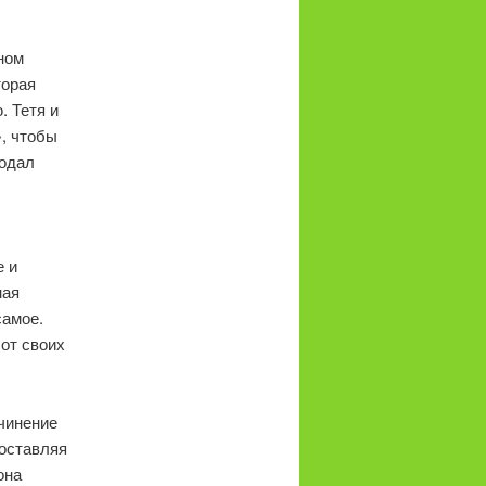
ном
торая
. Тетя и
», чтобы
подал
е и
ная
самое.
 от своих
дчинение
составляя
она