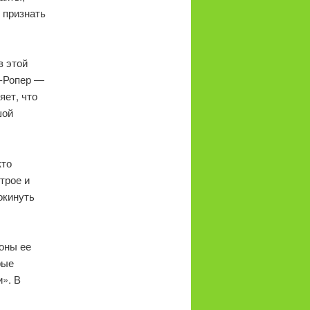
 признать
в этой
с-Ропер —
яет, что
шой
кто
трое и
окинуть
оны ее
рые
». В