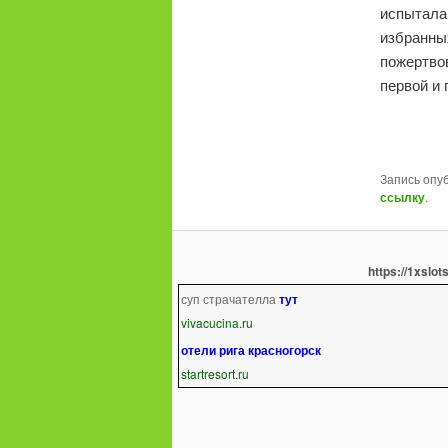
испытала
избранных
пожертвов
первой и 
Запись опу
ссылку
.
https://1xslot
суп страчателла
тут
vivacucina.ru
отели рига красногорск
startresort.ru