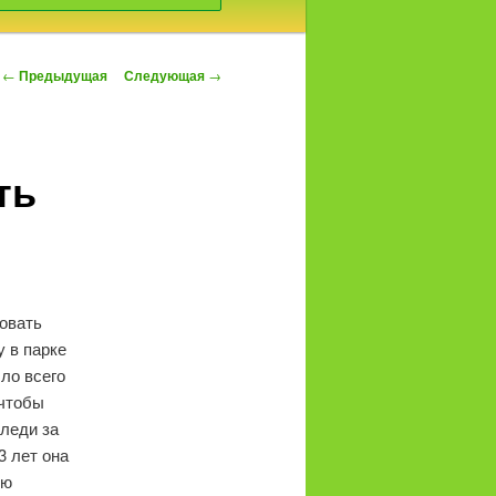
Навигация
←
Предыдущая
Следующая
→
по
записям
ть
овать
у в парке
ыло всего
 чтобы
Следи за
3 лет она
ую