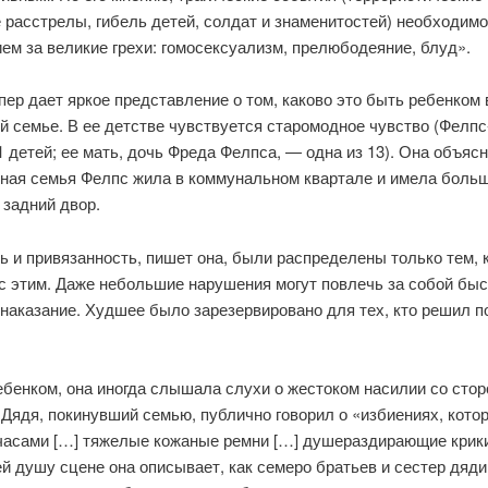
расстрелы, гибель детей, солдат и знаменитостей) необходимо
ем за великие грехи: гомосексуализм, прелюбодеяние, блуд».
ер дает яркое представление о том, каково это быть ребенком 
й семье. В ее детстве чувствуется старомодное чувство (Фелп
1 детей; ее мать, дочь Фреда Фелпса, — одна из 13). Она объясн
ная семья Фелпс жила в коммунальном квартале и имела боль
 задний двор.
 и привязанность, пишет она, были распределены только тем, 
с этим. Даже небольшие нарушения могут повлечь за собой быс
наказание. Худшее было зарезервировано для тех, кто решил п
ебенком, она иногда слышала слухи о жестоком насилии со стор
Дядя, покинувший семью, публично говорил о «избиениях, кото
часами […] тяжелые кожаные ремни […] душераздирающие крики
й душу сцене она описывает, как семеро братьев и сестер дяди