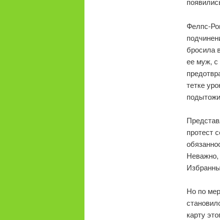
появились
Фелпс-Ро
подчинени
бросила 
ее муж, с
предотвра
тетке уро
подытожи
Представ
протест 
обязаннос
Неважно, 
Избранны
Но по мер
становил
карту это