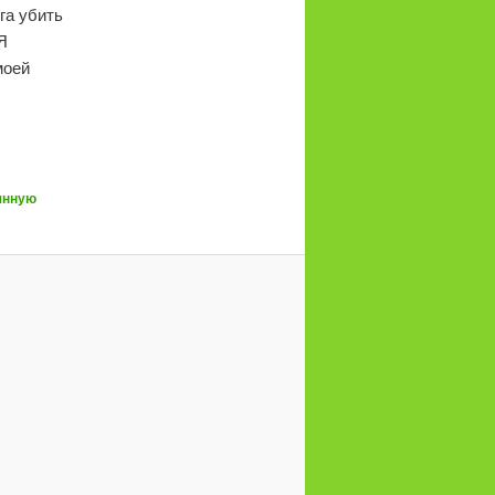
га убить
Я
моей
янную