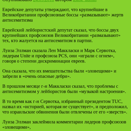
Еврейские депутаты утверждают, что крупнейшие в
Великобритании профсоюзные боссы «размазывают» жертв
антисемитизма
Еврейский лейбористский депутат сказал, что боссы двух
крупнейших профсоюзов Великобритании «размазывают»
тех, кто жалуется на антисемитизм в партии.
Луиза Эллман сказала Лен Маккласки и Марк Сервотка,
лидерам Unite и профсоюза PCS, они «играли с огнем»,
говоря о степени дискриминации евреев.
Она сказала, что их вмешательства были «зловещими» и
забрели в «очень опасные дебри».
В прошлом месяце г-н Маккласки сказал, что проблемы с
антисемитизмом у лейбористов были «музыкой настроения».
В то время как г-н Сервотка, избранный президентом TUC,
назвал их «историей, которая не существует», и предположил,
что израильские обвинения были отвлечены от его «зверств».
Луиза Эллман заклеймила комментарии лидеров профсоюзов
«зловещими»,