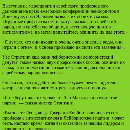
Выступая на мероприятии еврейского профсоюзного
движения на краю ежегодной конференции лейбористов в
Ливерпуле, г-жа Элльмен назвала их обоих и сказала:
«Крупные профсоюзы не только размазывают еврейский
народ, но и еврейскую общину, выступающую против
антисемитизма, но затем попытайтесь обвинить их для этого.»
«Я думаю, что они входят в очень, очень опасные воды, они
играли с огнем, и я снова призываю их снять эти заявления».
Уэс Стритинг, еще один лейбористский лейбористский
депутат, также назвал двух профсоюзных боссов, обвинив их
в том, что они «активно создают» условия для ненависти к
еврейскому народу «гноиться».
Он сказал, что их действия были «хуже», чем «свидетели,
которые предпочитают смотреть в другую сторону».
«Я не беру никаких уроков от Лен Маккласки о единстве
партии, — сказал мистер Стритинг.
«Вы знаете Лена, когда Джереми Корбин говорит, что есть
проблема с антисемитизмом в Лейбористской партии, может
быть, настало время, когда вы оказались за нашим лидером и
решили что-то сделать».