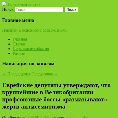
Поиск
Церковный листок
Главное меню
Перейти к основному содержимому
Главная
Статьи
Церковные события
Разное
Навигация по записям
←
Предыдущая
Следующая
→
Еврейские депутаты утверждают, что
крупнейшие в Великобритании
профсоюзные боссы «размазывают»
жертв антисемитизма
Опубликовано
24.09.2018
автором
listok_admin