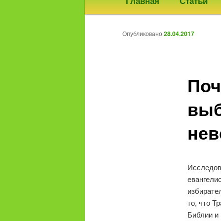
Главная
Статьи
меню
к
Опубликовано
28.04.2017
основному
содержимому
Поч
выб
нев
Исследов
евангелис
избирате
то, что Т
Библии и