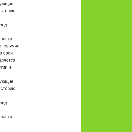
рующие
Историю
альд
власти
п получил
и свои
вляется
гии и
е
рующие
Историю
альд
власти