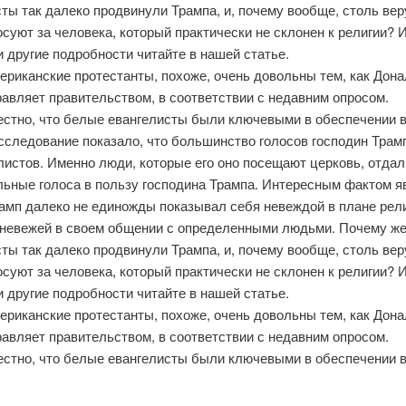
сты так далеко продвинули Трампа, и, почему вообще, столь ве
суют за человека, который практически не склонен к религии? 
 другие подробности читайте в нашей статье.
ериканские протестанты, похоже, очень довольны тем, как Дон
авляет правительством, в соответствии с недавним опросом.
стно, что белые евангелисты были ключевыми в обеспечении 
сследование показало, что большинство голосов господин Трам
листов. Именно люди, которые его оно посещают церковь, отдал
льные голоса в пользу господина Трампа. Интересным фактом я
рамп далеко не единожды показывал себя невеждой в плане рели
 невежей в своем общении с определенными людьми. Почему ж
сты так далеко продвинули Трампа, и, почему вообще, столь ве
суют за человека, который практически не склонен к религии? 
 другие подробности читайте в нашей статье.
ериканские протестанты, похоже, очень довольны тем, как Дон
авляет правительством, в соответствии с недавним опросом.
стно, что белые евангелисты были ключевыми в обеспечении 