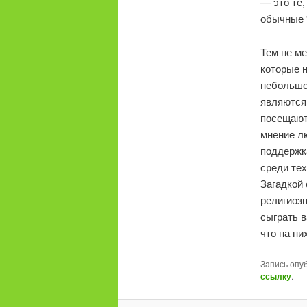
— это те,
обычные 
Тем не ме
которые 
небольшо
являются 
посещают
мнение лю
поддержка
среди тех
Загадкой 
религиоз
сыграть в
что на ни
Запись опу
ссылку
.