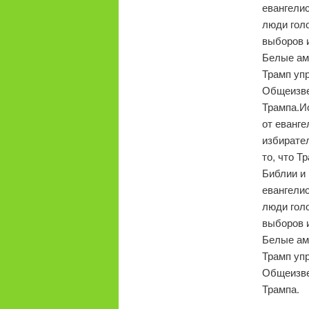
евангели
люди голо
выборов и
Белые ам
Трамп упр
Общеизве
Трампа.
И
от еванге
избирате
то, что Т
Библии и
евангели
люди голо
выборов и
Белые ам
Трамп упр
Общеизве
Трампа.