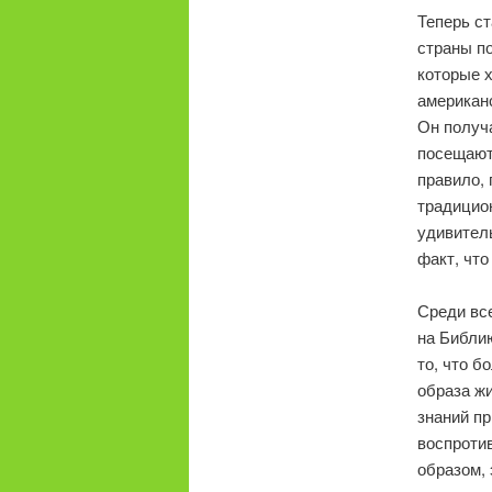
Теперь ст
страны по
которые х
американ
Он получ
посещают 
правило, 
традицио
удивител
факт, что
Среди вс
на Библи
то, что б
образа жи
знаний пр
воспротив
образом,