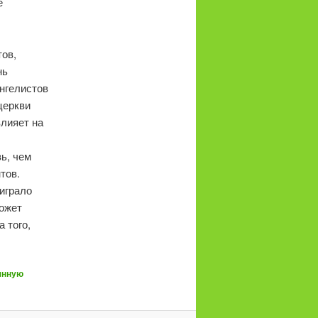
е
тов,
нь
нгелистов
церкви
влияет на
ь, чем
тов.
играло
может
 того,
янную