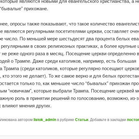
 которые являются новыми для евангельского христианства, а н
“бывалые” прихожане.
нее, опросы также показывают, что такое количество евангелис
не являются регулярными посетителями церкви, составляет оче
е число. По меньшей мере шестьдесят два процента белых ева
регулярными в своих религиозных практиках, а более крупные 
 не реже одного раза в месяц. Посещение церкви определенно 
дей о Трампе. Даже среди католиков, например, есть большая
 Трампа (среди католиков, которые регулярно посещают церков
, кто этого не делает). То же самое верно и для белых протестан
остается только то, как меньшее число “бывалых” прихожан про
ным “новичкам”, которые выбрали Трампа. Посещение церквей 
ажную роль в принятии решений по голосованию, возможно, из-за
х влияют мнения других.
бликована автором
listok_admin
в рубрике
Статьи
. Добавьте в закладки
посто