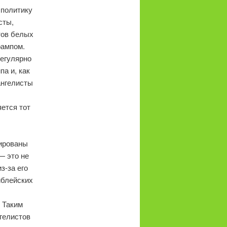
 политику
сты,
тов белых
рампом.
регулярно
а и, как
ангелисты
ется тот
тированы
— это не
з-за его
иблейских
 Таким
гелистов