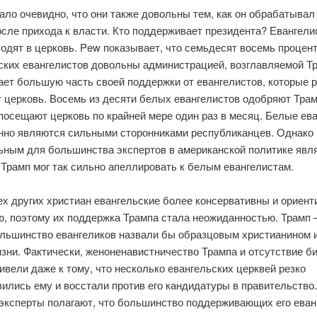
ало очевидно, что они также довольны тем, как он обрабатывал
сле прихода к власти. Кто поддерживает президента? Евангели
одят в церковь. Pew показывает, что семьдесят восемь процен
ских евангелистов довольны администрацией, возглавляемой Т
ает большую часть своей поддержки от евангелистов, которые 
церковь. Восемь из десяти белых евангелистов одобряют Трамп
посещают церковь по крайней мере один раз в месяц. Белые ев
нно являются сильными сторонниками республиканцев. Однако
ьным для большинства экспертов в американской политике явля
 Трамп мог так сильно апеллировать к белым евангелистам.
ех других христиан евангельские более консервативны и ориен
ю, поэтому их поддержка Трампа стала неожиданностью. Трамп 
ольшинство евангеликов назвали бы образцовым христианином и
зни. Фактически, женоненавистничество Трампа и отсутствие б
ивели даже к тому, что несколько евангельских церквей резко
ились ему и восстали против его кандидатуры в правительство.
 эксперты полагают, что большинство поддерживающих его еван